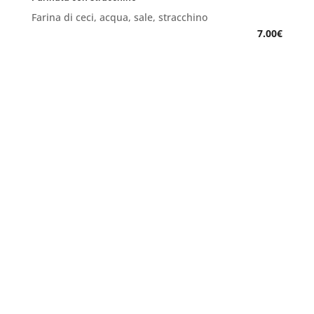
Farina di ceci, acqua, sale, stracchino
7.00€
o’ sole mio
da Gianni
Via Fereggiano, 63/R
Genova Marassi
Orari
Da lunedì a domenica
11,45 – 14,30
19,00 – 24,00