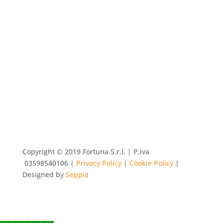
Prenotazioni
Le prenotazioni per essere valide dovranno sempre
essere confermate telefonicamente.
Copyright © 2019 Fortuna S.r.l. | P.iva
03598540106
|
Privacy Policy
|
Cookie Policy
|
Designed by
Seppia