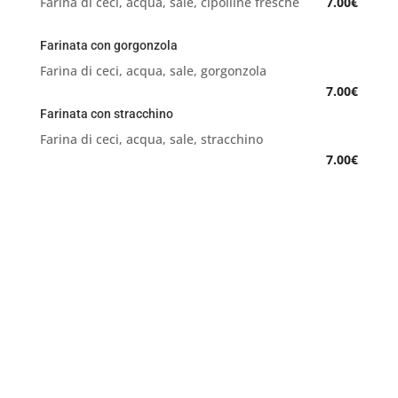
Farina di ceci, acqua, sale, cipolline fresche
7.00€
Farinata con gorgonzola
Farina di ceci, acqua, sale, gorgonzola
7.00€
Farinata con stracchino
Farina di ceci, acqua, sale, stracchino
7.00€
o’ sole mio
da Gianni
Via Fereggiano, 63/R
Genova Marassi