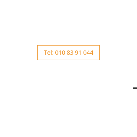
Orari
Da lunedì a domenica
11,45 – 14,30
19,00 – 24,00
Tel: 010 83 91 044