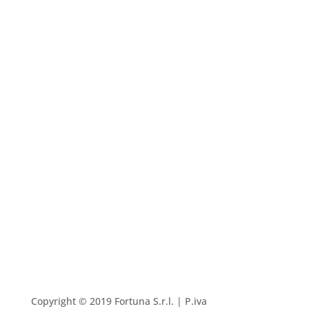
Prenotazioni
Le prenotazioni per essere valide dovranno sempre
essere confermate telefonicamente.
Copyright © 2019 Fortuna S.r.l. | P.iva